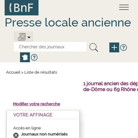
Aller
Panneau de gestion des cookies
au
contenu
principal
Presse locale ancienne
Accueil
>
Liste de résultats
1 journal ancien des dé
de-Dôme ou 69 Rhône o
Modifier votre recherche
VOTRE AFFINAGE
Accès en ligne
Journaux non numérisés