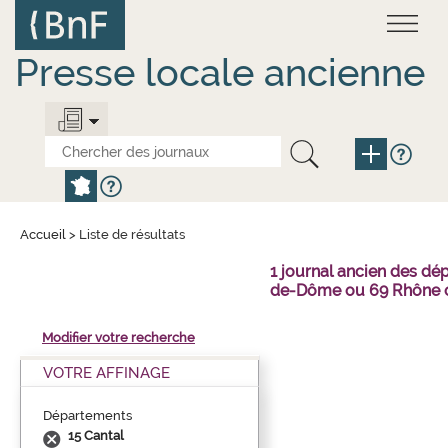
Aller
Panneau de gestion des cookies
au
contenu
principal
Presse locale ancienne
Accueil
>
Liste de résultats
1 journal ancien des dé
de-Dôme ou 69 Rhône o
Modifier votre recherche
VOTRE AFFINAGE
Départements
15 Cantal