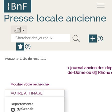
Aller
Panneau de gestion des cookies
au
contenu
principal
Presse locale ancienne
Accueil
>
Liste de résultats
1 journal ancien des dé
de-Dôme ou 69 Rhône o
Modifier votre recherche
VOTRE AFFINAGE
Départements
33 Gironde