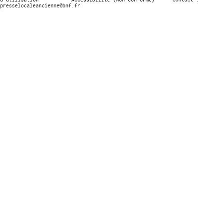
presselocaleancienne@bnf.fr