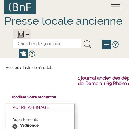
Aller
Panneau de gestion des cookies
au
contenu
principal
Presse locale ancienne
Accueil
>
Liste de résultats
1 journal ancien des dé
de-Dôme ou 69 Rhône o
Modifier votre recherche
VOTRE AFFINAGE
Départements
33 Gironde