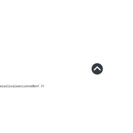
esselocaleancienne@bnf.fr