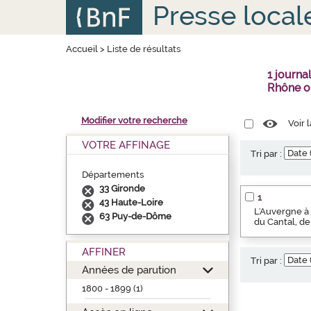
Aller
Panneau de gestion des cookies
Presse local
au
contenu
principal
Accueil
>
Liste de résultats
1 journa
Rhône o
Modifier votre recherche
Voir 
VOTRE AFFINAGE
Tri par :
Départements
33 Gironde
1
43 Haute-Loire
L'Auvergne à 
63 Puy-de-Dôme
du Cantal, de
AFFINER
Tri par :
Années de parution
1800 - 1899 (1)