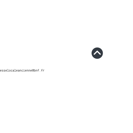
esselocaleancienne@bnf.fr