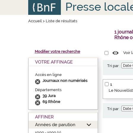
Aller
Panneau de gestion des cookies
Presse local
au
contenu
principal
Accueil
>
Liste de résultats
1 journa
Rhône o
Modifier votre recherche
Voir 
VOTRE AFFINAGE
Tri par :
Accès en ligne
Journaux non numérisés
1
Départements
Le Nouvellist
39 Jura
69 Rhône
Tri par :
AFFINER
Années de parution
1900 - 1999 (1)