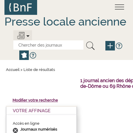
Aller
Panneau de gestion des cookies
au
contenu
principal
Presse locale ancienne
Accueil
>
Liste de résultats
1 journal ancien des dé
de-Dôme ou 69 Rhône o
Modifier votre recherche
VOTRE AFFINAGE
Accès en ligne
Journaux numérisés