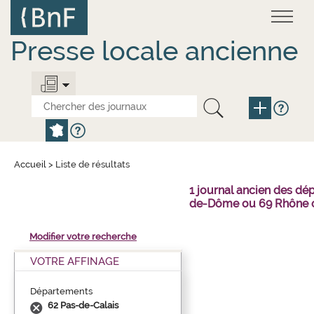
Aller
Panneau de gestion des cookies
au
contenu
principal
Presse locale ancienne
Accueil
>
Liste de résultats
1 journal ancien des dé
de-Dôme ou 69 Rhône o
Modifier votre recherche
VOTRE AFFINAGE
Départements
62 Pas-de-Calais