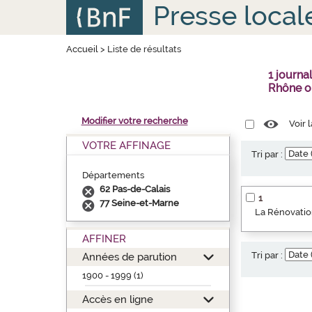
Aller
Panneau de gestion des cookies
Presse local
au
contenu
principal
Accueil
>
Liste de résultats
1 journa
Rhône o
Modifier votre recherche
Voir 
VOTRE AFFINAGE
Tri par :
Départements
62 Pas-de-Calais
1
77 Seine-et-Marne
La Rénovation
AFFINER
Tri par :
Années de parution
1900 - 1999 (1)
Accès en ligne