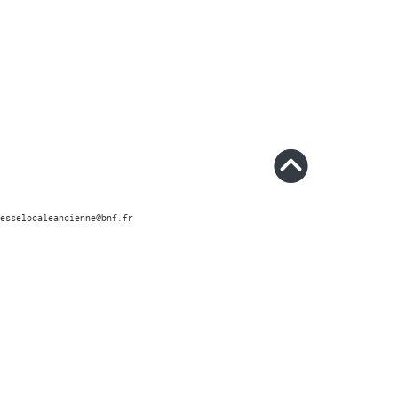
esselocaleancienne@bnf.fr