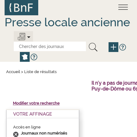
Aller
Panneau de gestion des cookies
au
contenu
principal
Presse locale ancienne
Accueil
>
Liste de résultats
Il n'y a pas de jou
Puy-de-Dôme ou 69
Modifier votre recherche
VOTRE AFFINAGE
Accès en ligne
Journaux non numérisés