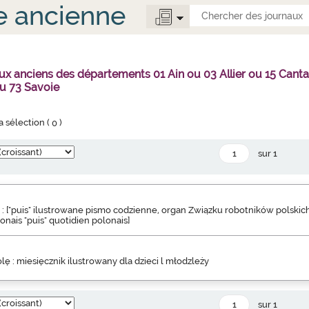
e ancienne
ux anciens des départements 01 Ain ou 03 Allier ou 15 Can
u 73 Savoie
la sélection (
0
)
sur 1
 : ["puis" ilustrowane pismo codzienne, organ Związku robotników polskich
onais "puis" quotidien polonais]
lę : miesięcznik ilustrowany dla dzieci l młodzleży
sur 1