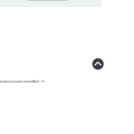
esselocaleancienne@bnf.fr