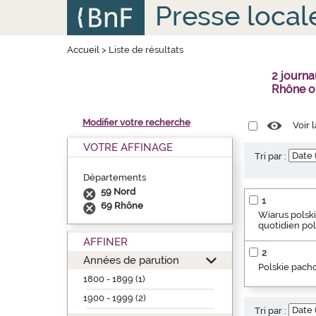
Aller
Panneau de gestion des cookies
Presse local
au
contenu
principal
Accueil
>
Liste de résultats
2 journa
Rhône o
Modifier votre recherche
Voir 
VOTRE AFFINAGE
Tri par :
Départements
59 Nord
1
69 Rhône
Wiarus polski
quotidien pol
AFFINER
2
Années de parution
Polskie pacho
1800 - 1899 (1)
1900 - 1999 (2)
Tri par :