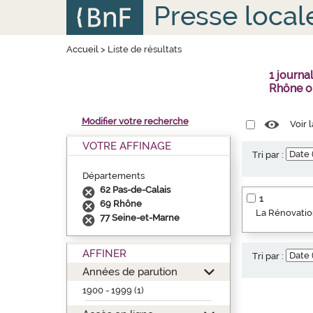
Aller
Panneau de gestion des cookies
Presse local
au
contenu
principal
Accueil
>
Liste de résultats
1 journa
Rhône o
Modifier votre recherche
Voir 
VOTRE AFFINAGE
Tri par :
Départements
62 Pas-de-Calais
1
69 Rhône
La Rénovation
77 Seine-et-Marne
AFFINER
Tri par :
Années de parution
1900 - 1999 (1)