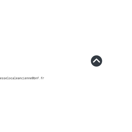
esselocaleancienne@bnf.fr