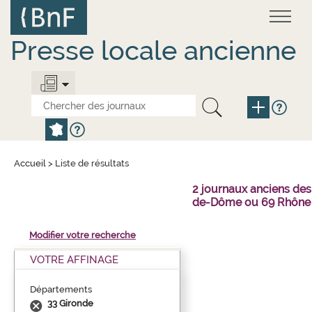
Aller
Panneau de gestion des cookies
au
contenu
principal
Presse locale ancienne
Accueil
>
Liste de résultats
2 journaux anciens des
de-Dôme ou 69 Rhône 
Modifier votre recherche
VOTRE AFFINAGE
Départements
33 Gironde