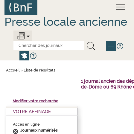
Aller
Panneau de gestion des cookies
au
contenu
principal
Presse locale ancienne
Accueil
>
Liste de résultats
1 journal ancien des dé
de-Dôme ou 69 Rhône o
Modifier votre recherche
VOTRE AFFINAGE
Accès en ligne
Journaux numérisés