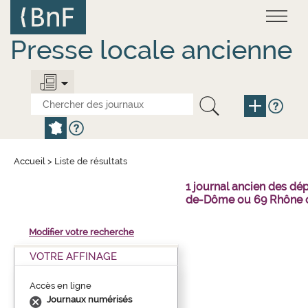
Aller
Panneau de gestion des cookies
au
contenu
principal
Presse locale ancienne
Accueil
>
Liste de résultats
1 journal ancien des dé
de-Dôme ou 69 Rhône o
Modifier votre recherche
VOTRE AFFINAGE
Accès en ligne
Journaux numérisés