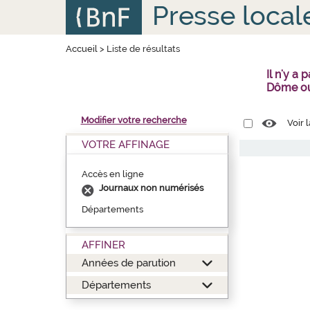
Aller
Panneau de gestion des cookies
Presse local
au
contenu
principal
Accueil
>
Liste de résultats
Il n'y a
Dôme ou
Modifier votre recherche
Voir 
VOTRE AFFINAGE
Accès en ligne
Journaux non numérisés
Départements
AFFINER
Années de parution
Départements