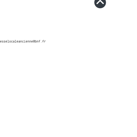
esselocaleancienne@bnf.fr