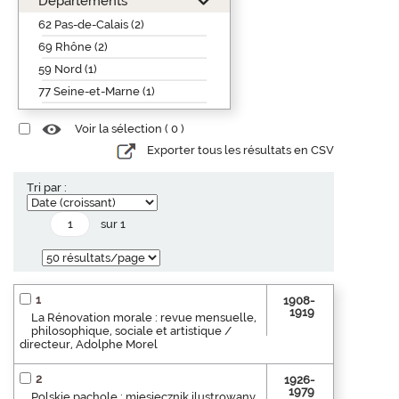
Départements
62 Pas-de-Calais (2)
69 Rhône (2)
59 Nord (1)
77 Seine-et-Marne (1)
Voir la sélection (
0
)
Exporter tous les résultats en CSV
Tri par :
sur 1
1
1908-
1919
La Rénovation morale : revue mensuelle,
philosophique, sociale et artistique /
directeur, Adolphe Morel
2
1926-
1979
Polskie pacholę : miesięcznik ilustrowany