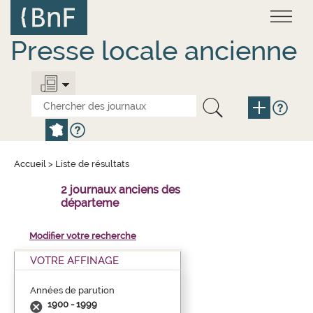
Aller
Panneau de gestion des cookies
au
contenu
principal
Presse locale ancienne
Accueil
>
Liste de résultats
2 journaux anciens des
départeme
Modifier votre recherche
VOTRE AFFINAGE
Années de parution
1900 - 1999