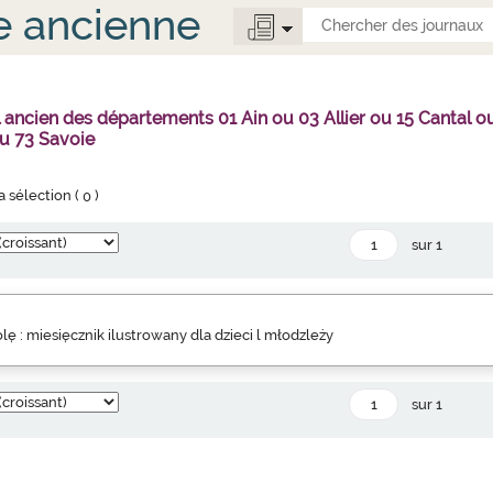
e ancienne
l ancien des départements 01 Ain ou 03 Allier ou 15 Canta
u 73 Savoie
la sélection (
0
)
sur 1
lę : miesięcznik ilustrowany dla dzieci l młodzleży
sur 1