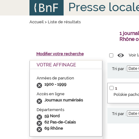
Aller
Panneau de gestion des cookies
Presse local
au
contenu
principal
Accueil
>
Liste de résultats
1 journa
Rhône o
Modifier votre recherche
Voir 
VOTRE AFFINAGE
Tri par :
Années de parution
1900 - 1999
1
Accès en ligne
Polskie pacho
Journaux numérisés
Départements
Tri par :
59 Nord
62 Pas-de-Calais
69 Rhône