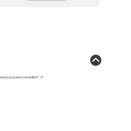
esselocaleancienne@bnf.fr