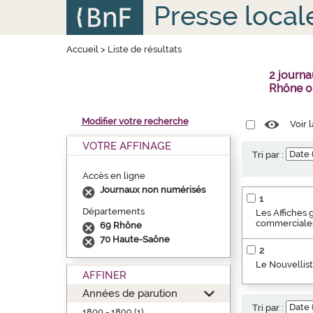
Aller
Panneau de gestion des cookies
Presse local
au
contenu
principal
Accueil
>
Liste de résultats
2 journa
Rhône o
Modifier votre recherche
Voir 
VOTRE AFFINAGE
Tri par :
Accès en ligne
Journaux non numérisés
1
Départements
Les Affiches 
commerciales
69 Rhône
70 Haute-Saône
2
Le Nouvellist
AFFINER
Années de parution
Tri par :
1800 - 1899 (1)