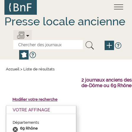
Aller
Panneau de gestion des cookies
au
contenu
principal
Presse locale ancienne
Accueil
>
Liste de résultats
2 journaux anciens des
de-Dôme ou 69 Rhône 
Modifier votre recherche
VOTRE AFFINAGE
Départements
69 Rhône