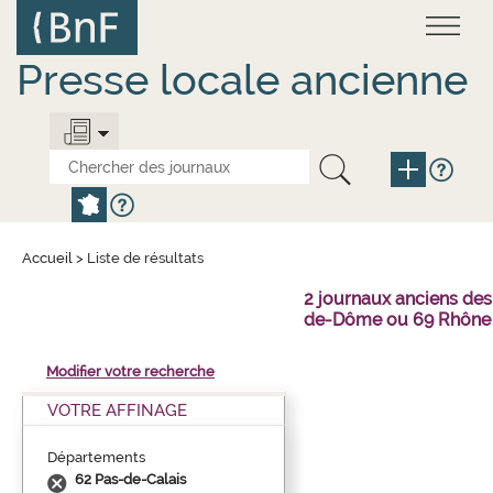
Aller
Panneau de gestion des cookies
au
contenu
principal
Presse locale ancienne
Accueil
>
Liste de résultats
2 journaux anciens des
de-Dôme ou 69 Rhône 
Modifier votre recherche
VOTRE AFFINAGE
Départements
62 Pas-de-Calais