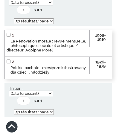
sur 1
1
1908-
1919
La Rénovation morale : revue mensuelle,
philosophique, sociale et artistique /
directeur, Adolphe Morel
2
1926-
1979
Polskie pacholę : miesięcznik ilustrowany
dla dzieci l młodzleży
Tri par :
sur 1