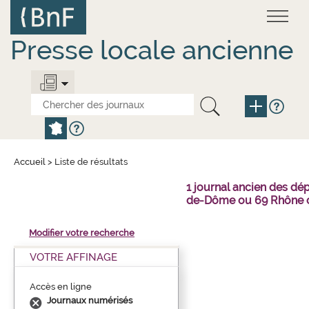
Aller
Panneau de gestion des cookies
au
contenu
principal
Presse locale ancienne
Accueil
>
Liste de résultats
1 journal ancien des dé
de-Dôme ou 69 Rhône o
Modifier votre recherche
VOTRE AFFINAGE
Accès en ligne
Journaux numérisés