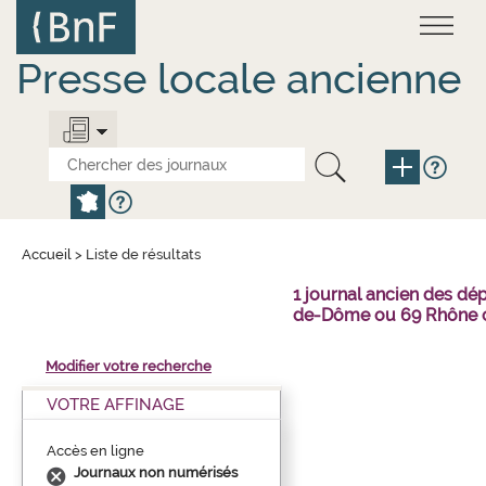
Aller
Panneau de gestion des cookies
au
contenu
principal
Presse locale ancienne
Accueil
>
Liste de résultats
1 journal ancien des dé
de-Dôme ou 69 Rhône o
Modifier votre recherche
VOTRE AFFINAGE
Accès en ligne
Journaux non numérisés