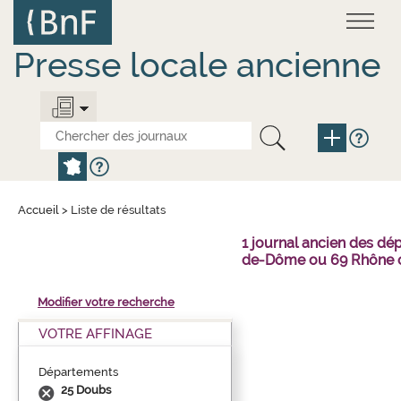
Aller
Panneau de gestion des cookies
au
contenu
principal
Presse locale ancienne
Accueil
>
Liste de résultats
1 journal ancien des dé
de-Dôme ou 69 Rhône o
Modifier votre recherche
VOTRE AFFINAGE
Départements
25 Doubs