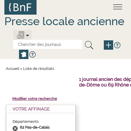
Aller
Panneau de gestion des cookies
au
contenu
principal
Presse locale ancienne
Accueil
>
Liste de résultats
1 journal ancien des dé
de-Dôme ou 69 Rhône o
Modifier votre recherche
VOTRE AFFINAGE
Départements
62 Pas-de-Calais