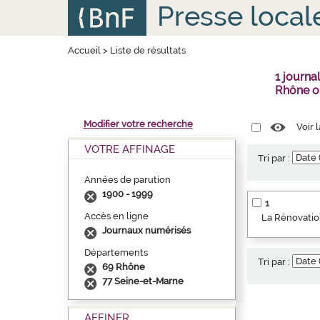
Aller
Panneau de gestion des cookies
Presse local
au
contenu
principal
Accueil
>
Liste de résultats
1 journa
Rhône o
Modifier votre recherche
Voir 
VOTRE AFFINAGE
Tri par :
Années de parution
1900 - 1999
1
Accès en ligne
La Rénovation
Journaux numérisés
Départements
Tri par :
69 Rhône
77 Seine-et-Marne
AFFINER