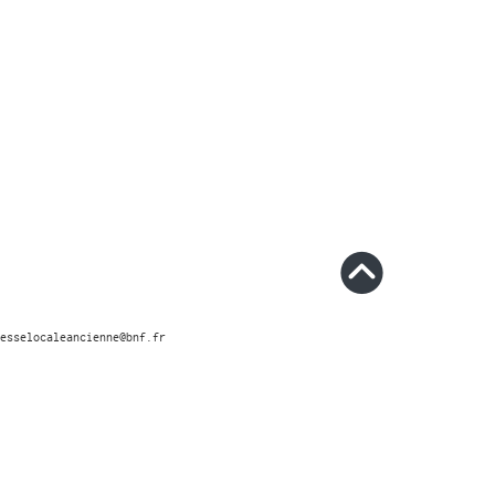
esselocaleancienne@bnf.fr