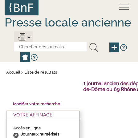
Aller
Panneau de gestion des cookies
au
contenu
principal
Presse locale ancienne
Accueil
>
Liste de résultats
1 journal ancien des dé
de-Dôme ou 69 Rhône o
Modifier votre recherche
VOTRE AFFINAGE
Accès en ligne
Journaux numérisés