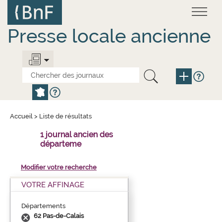
Aller
Panneau de gestion des cookies
au
contenu
principal
Presse locale ancienne
Accueil
>
Liste de résultats
1 journal ancien des
départeme
Modifier votre recherche
VOTRE AFFINAGE
Départements
62 Pas-de-Calais