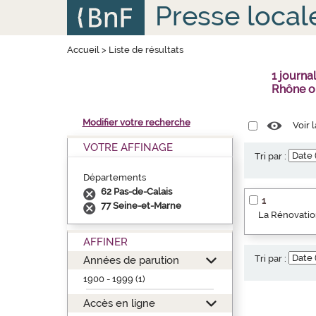
Aller
Panneau de gestion des cookies
Presse local
au
contenu
principal
Accueil
>
Liste de résultats
1 journa
Rhône o
Modifier votre recherche
Voir 
VOTRE AFFINAGE
Tri par :
Départements
62 Pas-de-Calais
1
77 Seine-et-Marne
La Rénovation
AFFINER
Tri par :
Années de parution
1900 - 1999 (1)
Accès en ligne