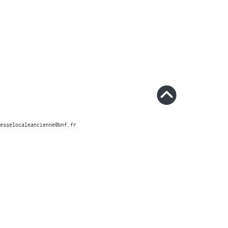
esselocaleancienne@bnf.fr