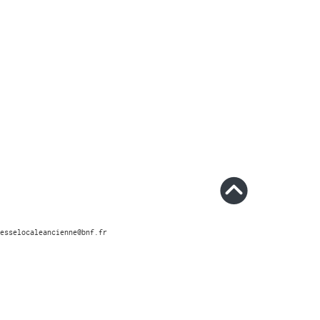
esselocaleancienne@bnf.fr