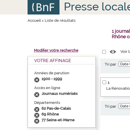
Aller
Panneau de gestion des cookies
Presse local
au
contenu
principal
Accueil
>
Liste de résultats
1 journa
Rhône o
Modifier votre recherche
Voir 
VOTRE AFFINAGE
Tri par :
Années de parution
1900 - 1999
1
Accès en ligne
La Rénovation
Journaux numérisés
Départements
Tri par :
62 Pas-de-Calais
69 Rhône
77 Seine-et-Marne