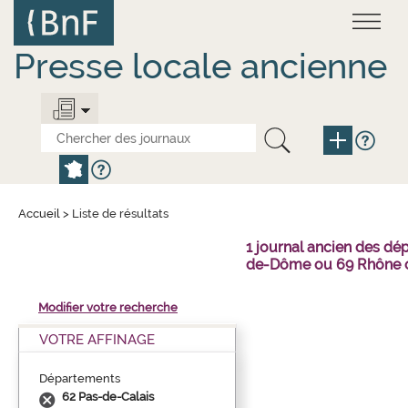
Aller
Panneau de gestion des cookies
au
contenu
principal
Presse locale ancienne
Accueil
>
Liste de résultats
1 journal ancien des dé
de-Dôme ou 69 Rhône o
Modifier votre recherche
VOTRE AFFINAGE
Départements
62 Pas-de-Calais