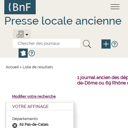
Aller
Panneau de gestion des cookies
au
contenu
principal
Presse locale ancienne
Accueil
>
Liste de résultats
1 journal ancien des dé
de-Dôme ou 69 Rhône o
Modifier votre recherche
VOTRE AFFINAGE
Départements
62 Pas-de-Calais