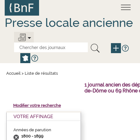
Aller
Panneau de gestion des cookies
au
contenu
principal
Presse locale ancienne
Accueil
>
Liste de résultats
1 journal ancien des dé
de-Dôme ou 69 Rhône o
Modifier votre recherche
VOTRE AFFINAGE
Années de parution
1800 - 1899