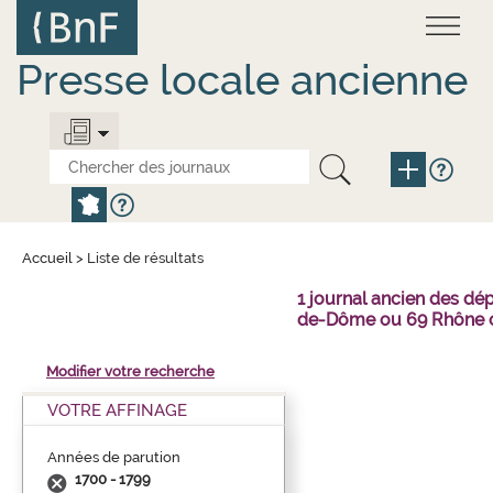
Aller
Panneau de gestion des cookies
au
contenu
principal
Presse locale ancienne
Accueil
>
Liste de résultats
1 journal ancien des dé
de-Dôme ou 69 Rhône o
Modifier votre recherche
VOTRE AFFINAGE
Années de parution
1700 - 1799