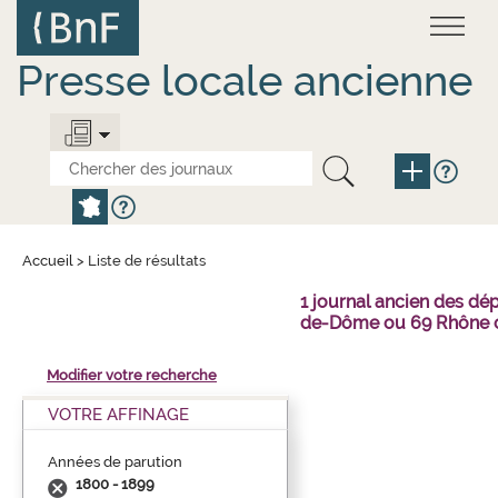
Aller
Panneau de gestion des cookies
au
contenu
principal
Presse locale ancienne
Accueil
>
Liste de résultats
1 journal ancien des dé
de-Dôme ou 69 Rhône o
Modifier votre recherche
VOTRE AFFINAGE
Années de parution
1800 - 1899