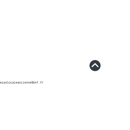
esselocaleancienne@bnf.fr