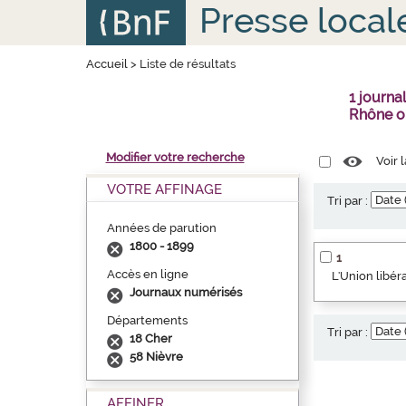
Aller
Panneau de gestion des cookies
Presse local
au
contenu
principal
Accueil
>
Liste de résultats
1 journa
Rhône o
Modifier votre recherche
Voir 
VOTRE AFFINAGE
Tri par :
Années de parution
1800 - 1899
1
Accès en ligne
L'Union libér
Journaux numérisés
Départements
Tri par :
18 Cher
58 Nièvre
AFFINER