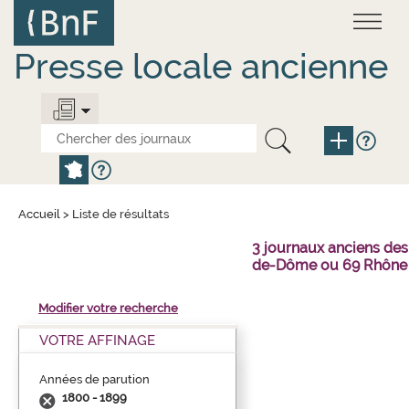
Aller
Panneau de gestion des cookies
au
contenu
principal
Presse locale ancienne
Accueil
>
Liste de résultats
3 journaux anciens des
de-Dôme ou 69 Rhône 
Modifier votre recherche
VOTRE AFFINAGE
Années de parution
1800 - 1899