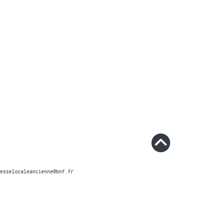
esselocaleancienne@bnf.fr