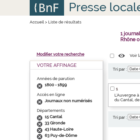
Aller
Panneau de gestion des cookies
Presse local
au
contenu
principal
Accueil
>
Liste de résultats
1 journa
Rhône o
Modifier votre recherche
Voir 
VOTRE AFFINAGE
Tri par :
Années de parution
1800 - 1899
1
Accès en ligne
L'Auvergne à 
du Cantal, de
Journaux non numérisés
Départements
15 Cantal
Tri par :
33 Gironde
43 Haute-Loire
63 Puy-de-Dôme