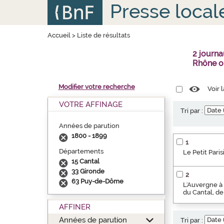
Aller
Panneau de gestion des cookies
Presse local
au
contenu
principal
Accueil
>
Liste de résultats
2 journa
Rhône o
Modifier votre recherche
Voir 
VOTRE AFFINAGE
Tri par :
Années de parution
1800 - 1899
1
Départements
Le Petit Paris
15 Cantal
33 Gironde
2
63 Puy-de-Dôme
L'Auvergne à 
du Cantal, de
AFFINER
Années de parution
Tri par :