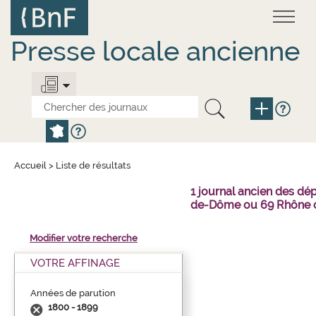
Aller
Panneau de gestion des cookies
au
contenu
principal
Presse locale ancienne
Accueil
>
Liste de résultats
1 journal ancien des dé
de-Dôme ou 69 Rhône o
Modifier votre recherche
VOTRE AFFINAGE
Années de parution
1800 - 1899