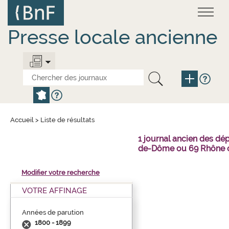
Aller
Panneau de gestion des cookies
au
contenu
principal
Presse locale ancienne
Accueil
>
Liste de résultats
1 journal ancien des dé
de-Dôme ou 69 Rhône o
Modifier votre recherche
VOTRE AFFINAGE
Années de parution
1800 - 1899