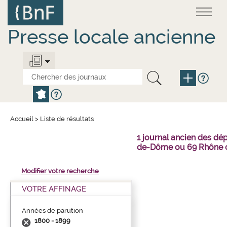
Aller
Panneau de gestion des cookies
au
contenu
principal
Presse locale ancienne
Accueil
>
Liste de résultats
1 journal ancien des dé
de-Dôme ou 69 Rhône o
Modifier votre recherche
VOTRE AFFINAGE
Années de parution
1800 - 1899