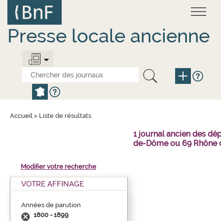
Aller
Panneau de gestion des cookies
au
contenu
principal
Presse locale ancienne
Accueil
>
Liste de résultats
1 journal ancien des dé
de-Dôme ou 69 Rhône o
Modifier votre recherche
VOTRE AFFINAGE
Années de parution
1800 - 1899