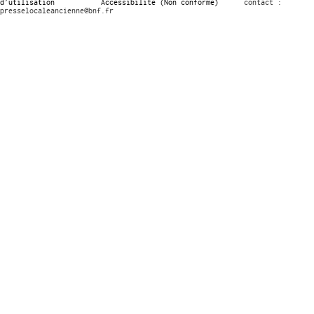
d’utilisation
Accessibilité (Non conforme)
contact :
presselocaleancienne@bnf.fr