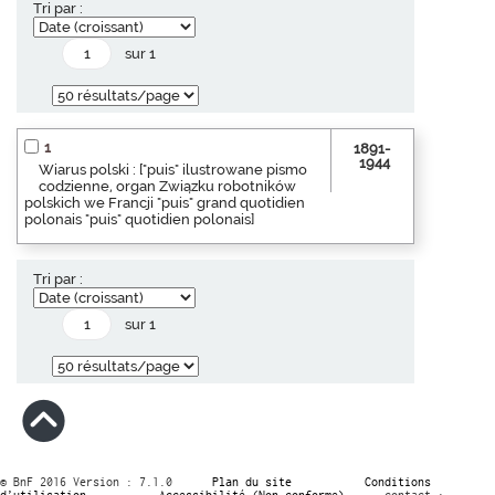
Tri par :
sur 1
1
1891-
1944
Wiarus polski : ["puis" ilustrowane pismo
codzienne, organ Związku robotników
polskich we Francji "puis" grand quotidien
polonais "puis" quotidien polonais]
Tri par :
sur 1
© BnF 2016 Version : 7.1.0
Plan du site
Conditions
d’utilisation
Accessibilité (Non conforme)
contact :