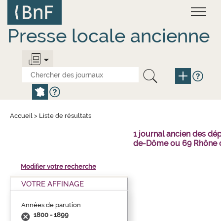
Aller
Panneau de gestion des cookies
au
contenu
principal
Presse locale ancienne
Accueil
>
Liste de résultats
1 journal ancien des dé
de-Dôme ou 69 Rhône o
Modifier votre recherche
VOTRE AFFINAGE
Années de parution
1800 - 1899