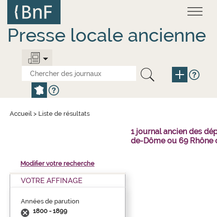
Aller
Panneau de gestion des cookies
au
contenu
principal
Presse locale ancienne
Accueil
>
Liste de résultats
1 journal ancien des dé
de-Dôme ou 69 Rhône o
Modifier votre recherche
VOTRE AFFINAGE
Années de parution
1800 - 1899