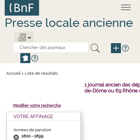
Aller
Panneau de gestion des cookies
au
contenu
principal
Presse locale ancienne
Accueil
>
Liste de résultats
1 journal ancien des dé
de-Dôme ou 69 Rhône o
Modifier votre recherche
VOTRE AFFINAGE
Années de parution
1800 - 1899