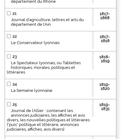
département du Rhône
21
1817-
1868
Journal d'agriculture, lettres et arts du
département de l'Ain
22
1817-
1818
Le Conservateur lyonnais
23
1818-
1819
Le Spectateur lyonnais, ou Tablettes
historiques, morales, politiques et
littéraires
24
1819-
1820
La Semaine lyonnaise
25
1819-
1831
Journal de l'Allier : contenant les
annonces judiciaires, les affiches et avis
divers, les nouvelles politiques et littéraires
["puis" politique et littéraire, annonces
judiciaires, affiches, avis divers]