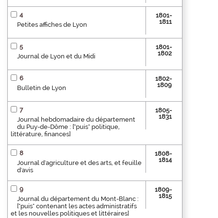
4
1801-
1811
Petites affiches de Lyon
5
1801-
1802
Journal de Lyon et du Midi
6
1802-
1809
Bulletin de Lyon
7
1805-
1831
Journal hebdomadaire du département
du Puy-de-Dôme : ["puis" politique,
littérature, finances]
8
1808-
1814
Journal d'agriculture et des arts, et feuille
d'avis
9
1809-
1815
Journal du département du Mont-Blanc :
["puis" contenant les actes administratifs
et les nouvelles politiques et littéraires]