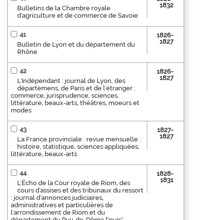
1832
Bulletins de la Chambre royale
d'agriculture et de commerce de Savoie
41
1826-
1827
Bulletin de Lyon et du département du
Rhône
42
1826-
1827
L'Indépendant : journal de Lyon, des
départemens, de Paris et de l'étranger :
commerce, jurisprudence, sciences,
littérature, beaux-arts, théâtres, moeurs et
modes
43
1827-
1827
La France provinciale : revue mensuelle :
histoire, statistique, sciences appliquées,
littérature, beaux-arts
44
1828-
1831
L'Écho de la Cour royale de Riom, des
cours d'assises et des tribunaux du ressort
: journal d'annonces judiciaires,
administratives et particulières de
l'arrondissement de Riom et du
département du Puy-de-Dôme ["puis"