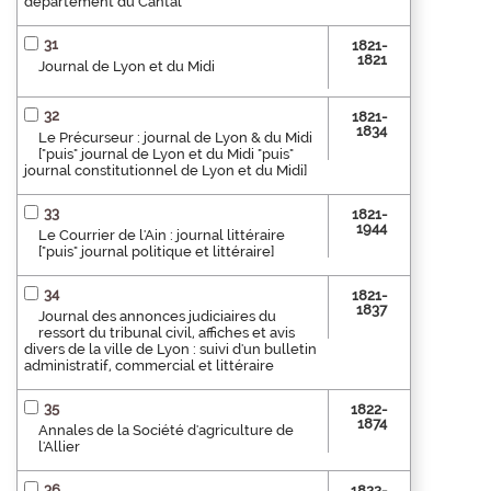
département du Cantal
31
1821-
1821
Journal de Lyon et du Midi
32
1821-
1834
Le Précurseur : journal de Lyon & du Midi
["puis" journal de Lyon et du Midi "puis"
journal constitutionnel de Lyon et du Midi]
33
1821-
1944
Le Courrier de l'Ain : journal littéraire
["puis" journal politique et littéraire]
34
1821-
1837
Journal des annonces judiciaires du
ressort du tribunal civil, affiches et avis
divers de la ville de Lyon : suivi d'un bulletin
administratif, commercial et littéraire
35
1822-
1874
Annales de la Société d'agriculture de
l'Allier
36
1822-