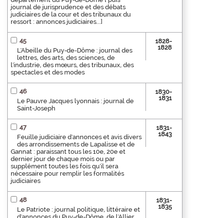
journal de jurisprudence et des débats
judiciaires de la cour et des tribunaux du
ressort : annonces judiciaires...]
45
1828-
1828
L'Abeille du Puy-de-Dôme : journal des
lettres, des arts, des sciences, de
l'industrie, des mœurs, des tribunaux, des
spectacles et des modes
46
1830-
1831
Le Pauvre Jacques lyonnais : journal de
Saint-Joseph
47
1831-
1843
Feuille judiciaire d'annonces et avis divers
des arrondissements de Lapalisse et de
Gannat : paraissant tous les 10e, 20e et
dernier jour de chaque mois ou par
supplément toutes les fois qu'il sera
nécessaire pour remplir les formalités
judiciaires
48
1831-
1835
Le Patriote : journal politique, littéraire et
d'annonces du Puy-de-Dôme, de l'Allier,