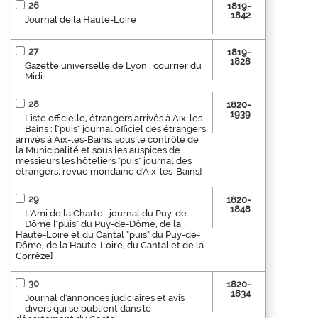
26
1819-
1842
Journal de la Haute-Loire
27
1819-
1828
Gazette universelle de Lyon : courrier du
Midi
28
1820-
1939
Liste officielle, étrangers arrivés à Aix-les-
Bains : ["puis" journal officiel des étrangers
arrivés à Aix-les-Bains, sous le contrôle de
la Municipalité et sous les auspices de
messieurs les hôteliers "puis" journal des
étrangers, revue mondaine d'Aix-les-Bains]
29
1820-
1848
L'Ami de la Charte : journal du Puy-de-
Dôme ["puis" du Puy-de-Dôme, de la
Haute-Loire et du Cantal "puis" du Puy-de-
Dôme, de la Haute-Loire, du Cantal et de la
Corrèze]
30
1820-
1834
Journal d'annonces judiciaires et avis
divers qui se publient dans le