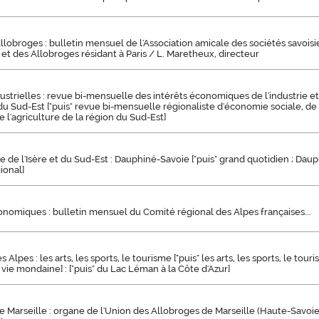
llobroges : bulletin mensuel de l'Association amicale des sociétés savois
et des Allobroges résidant à Paris / L. Maretheux, directeur
ustrielles : revue bi-mensuelle des intérêts économiques de l'industrie
u Sud-Est ["puis" revue bi-mensuelle régionaliste d'économie sociale, de l
l'agriculture de la région du Sud-Est]
 de l'Isère et du Sud-Est : Dauphiné-Savoie ["puis" grand quotidien ; Daup
ional]
nomiques : bulletin mensuel du Comité régional des Alpes françaises...
 Alpes : les arts, les sports, le tourisme ["puis" les arts, les sports, le tour
a vie mondaine] : ["puis" du Lac Léman à la Côte d'Azur]
e Marseille : organe de l'Union des Allobroges de Marseille (Haute-Savoie,