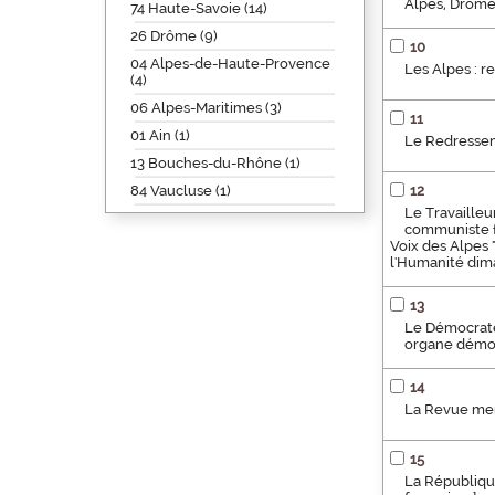
Alpes, Drôme
74 Haute-Savoie (14)
26 Drôme (9)
10
04 Alpes-de-Haute-Provence
Les Alpes : re
(4)
06 Alpes-Maritimes (3)
11
01 Ain (1)
Le Redressem
13 Bouches-du-Rhône (1)
84 Vaucluse (1)
12
Le Travailleu
communiste fr
Voix des Alpes 
l'Humanité dim
13
Le Démocrate 
organe démoc
14
La Revue men
15
La République