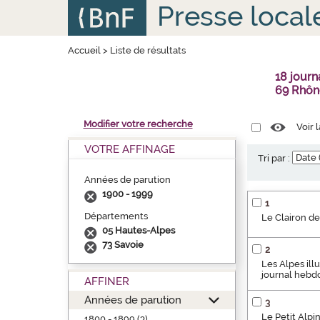
Aller
Panneau de gestion des cookies
Presse local
au
contenu
principal
Accueil
>
Liste de résultats
18 journ
69 Rhôn
Modifier votre recherche
Voir 
VOTRE AFFINAGE
Tri par :
Années de parution
1900 - 1999
1
Départements
Le Clairon de
05 Hautes-Alpes
73 Savoie
2
Les Alpes illu
journal hebd
AFFINER
Années de parution
3
Le Petit Alpin
1800 - 1899 (3)