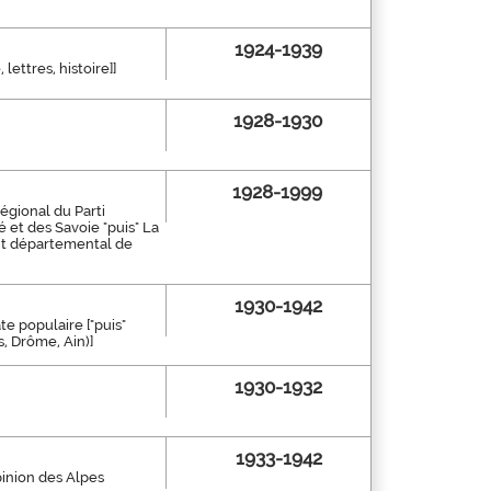
1924-1939
lettres, histoire]]
1928-1930
1928-1999
égional du Parti
 et des Savoie "puis" La
ent départemental de
1930-1942
e populaire ["puis"
, Drôme, Ain)]
1930-1932
1933-1942
opinion des Alpes