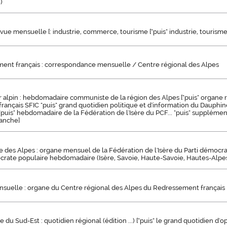
)
vue mensuelle [: industrie, commerce, tourisme ["puis" industrie, tourisme, 
ent français : correspondance mensuelle / Centre régional des Alpes
r alpin : hebdomadaire communiste de la région des Alpes ["puis" organe r
ançais SFIC "puis" grand quotidien politique et d'information du Dauphiné
"puis" hebdomadaire de la Fédération de l'Isère du PCF... "puis" supplém
anche]
des Alpes : organe mensuel de la Fédération de l'Isère du Parti démocrat
rate populaire hebdomadaire (Isère, Savoie, Haute-Savoie, Hautes-Alpes
suelle : organe du Centre régional des Alpes du Redressement français
 du Sud-Est : quotidien régional (édition ...) ["puis" le grand quotidien d'