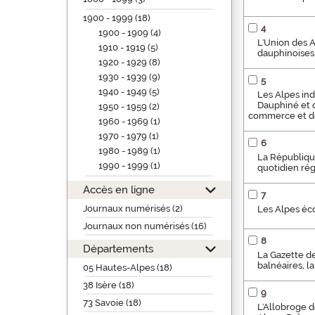
1900 - 1999 (18)
4
1900 - 1909 (4)
L'Union des A
1910 - 1919 (5)
dauphinoises 
1920 - 1929 (8)
1930 - 1939 (9)
5
1940 - 1949 (5)
Les Alpes ind
Dauphiné et d
1950 - 1959 (2)
commerce et de 
1960 - 1969 (1)
1970 - 1979 (1)
6
1980 - 1989 (1)
La République
1990 - 1999 (1)
quotidien rég
Accès en ligne
7
Journaux numérisés (2)
Les Alpes éco
Journaux non numérisés (16)
8
Départements
La Gazette des
balnéaires, l
05 Hautes-Alpes (18)
38 Isère (18)
9
73 Savoie (18)
L'Allobroge d