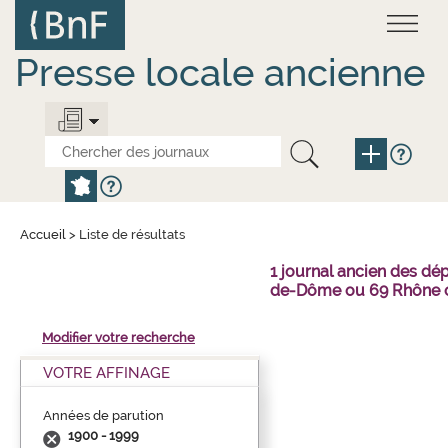
Aller
Panneau de gestion des cookies
au
contenu
principal
Presse locale ancienne
Accueil
>
Liste de résultats
1 journal ancien des dé
de-Dôme ou 69 Rhône o
Modifier votre recherche
VOTRE AFFINAGE
Années de parution
1900 - 1999