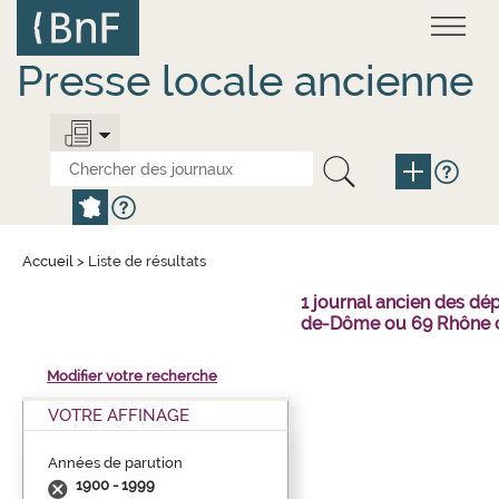
Aller
Panneau de gestion des cookies
au
contenu
principal
Presse locale ancienne
Accueil
>
Liste de résultats
1 journal ancien des dé
de-Dôme ou 69 Rhône o
Modifier votre recherche
VOTRE AFFINAGE
Années de parution
1900 - 1999